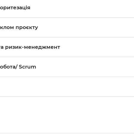
оритезація
клом проєкту
та ризик-менеджмент
обота/ Scrum