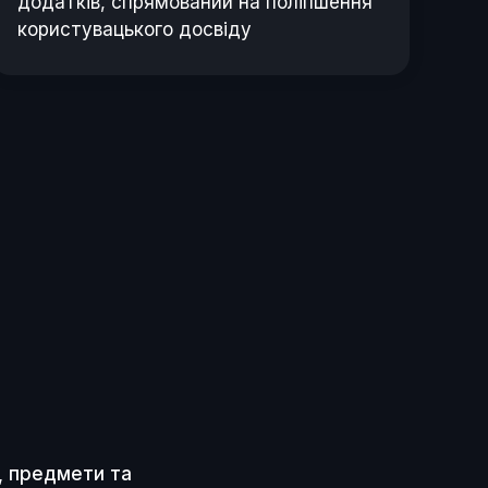
додатків, спрямований на поліпшення
користувацького досвіду
, предмети та