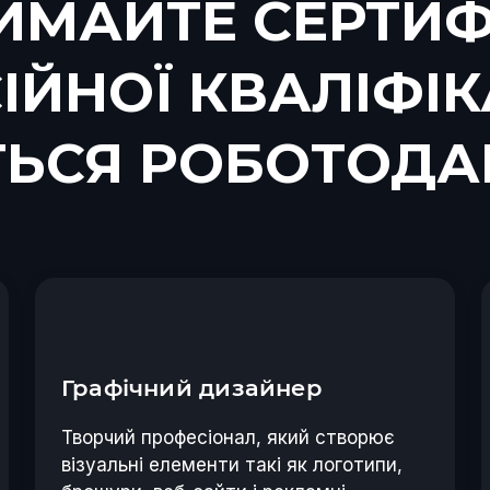
ИМАЙТЕ СЕРТИФ
ЙНОЇ КВАЛІФІК
ТЬСЯ РОБОТОД
Графічний дизайнер
Творчий професіонал, який створює
візуальні елементи такі як логотипи,