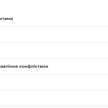
єктами
правління конфліктами