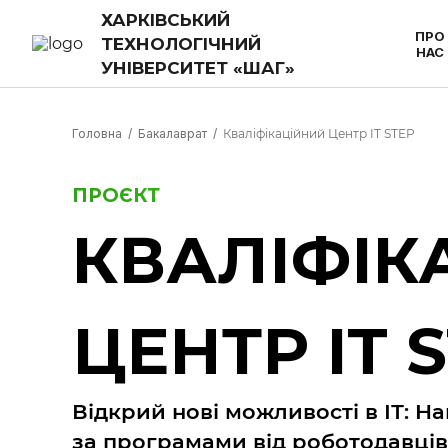
ХАРКІВСЬКИЙ
ПРО
ТЕХНОЛОГІЧНИЙ
НАС
УНІВЕРСИТЕТ «ШАГ»
Головна
Бакалаврат
Кваліфікаційний Центр IT STEP
ПРОЄКТ
КВАЛІФІК
ЦЕНТР IT 
Відкрий нові можливості в ІТ: Н
за програмами від роботодавців