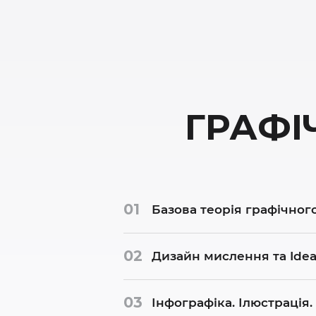
ГРАФІ
01
Базова теорія графічног
02
Дизайн мислення та Idea
03
Інфографіка. Ілюстрація