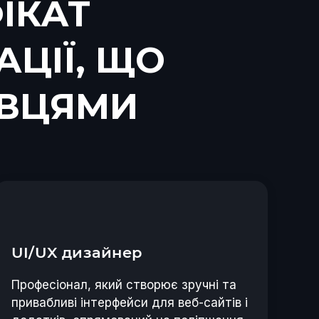
ІКАТ
АЦІЇ, ЩО
АВЦЯМИ
UI/UX дизайнер
Професіонал, який створює зручні та
привабливі інтерфейси для веб-сайтів і