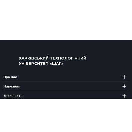
ХАРКІВСЬКИЙ ТЕХНОЛОГІЧНИЙ
УНІВЕРСИТЕТ «ШАГ»
Про нас
Навчання
Діяльність
Абітурієнту
Заходи
Проєкти ХТУ "IT STEP"