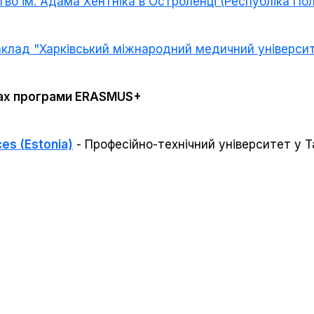
о ім. Адама Хентніка в Остроленці (Республіка Пол
клад "Харківський міжнародний медичний універси
ках програми ERASMUS+
ces (Estonia)
- Професійно-технічний університет у Т