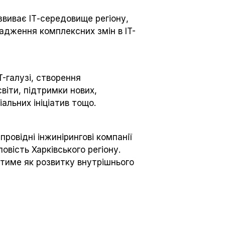
звиває ІТ-середовище регіону,
вадження комплексних змін в IT-
T-галузі, створення
віти, підтримки нових,
ціальних ініціатив тощо.
провідні інжинірингові компанії
вість Харківського регіону.
тиме як розвитку внутрішнього