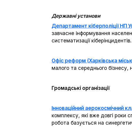
Державні установи
Департамент кіберполіції НП У
завчасне інформування населен
систематизації кіберінцидентів.
Офіс реформ (Харківська міськ
малого та середнього бізнесу, 
Громадські організації
Інноваційний аерокосмічний к
комплексу, які вже довгі роки с
робота базується на синергетич