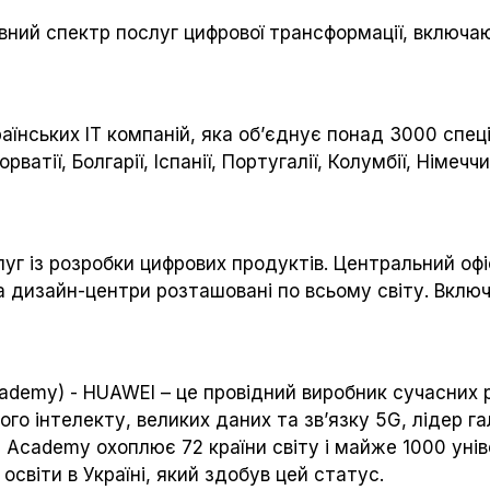
вний спектр послуг цифрової трансформації, включаю
аїнських ІТ компаній, яка об’єднує понад 3000 спеці
орватії, Болгарії, Іспанії, Португалії, Колумбії, Німе
луг із розробки цифрових продуктів. Центральний оф
та дизайн-центри розташовані по всьому світу. Включ
ademy) - HUAWEI – це провідний виробник сучасних р
о інтелекту, великих даних та зв’язку 5G, лідер гал
 Academy охоплює 72 країни світу і майже 1000 унів
світи в Україні, який здобув цей статус.