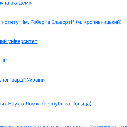
ічна академія
інститут ім. Роберта Ельворті" (м. Кропивницький)
ний університет
ПІ"
ої Гвардії України
их Наук в Ломжі (Республіка Польща)