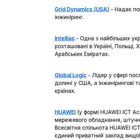
Grid Dynamics (USA)
- Надає по
інжиніринг.
Intellias
- Одна з найбільших укр
розташовані в Україні, Польщі, Х
Арабських Еміратах.
Global Logic
- Лідер у сфері пос
долині у США, а інжинірингові 
країнах.
HUAWEI
(у формі HUAWEI ICT Ac
мережевого обладнання, штучног
Всесвітня спільнота HUAWEI ICT
єдиний приватний заклад вищої о