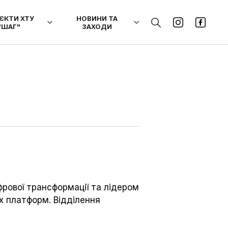
ЄКТИ ХТУ
НОВИНИ ТА
"ШАГ"
ЗАХОДИ
фрової трансформації та лідером
их платформ. Відділення