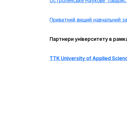
Остроленське Наукове Товариств
Приватний вищий навчальний за
Партнери університету в рам
TTK University of Applied Scien