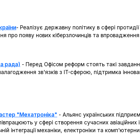
країни
- Реалізує державну політику в сфері протидії
ня про появу нових кіберзлочинців та впровадження
а рада)
- Перед Офісом реформ стоять такі завданн
налагодження зв'язків з IT-сферою, підтримка іннов
ластер "Мехатроніка"
- Альянс українських підприєм
півпрацюють у сфері створення сучасних авіаційних і
ній інтеграції механіки, електроніки та комп'ютерни