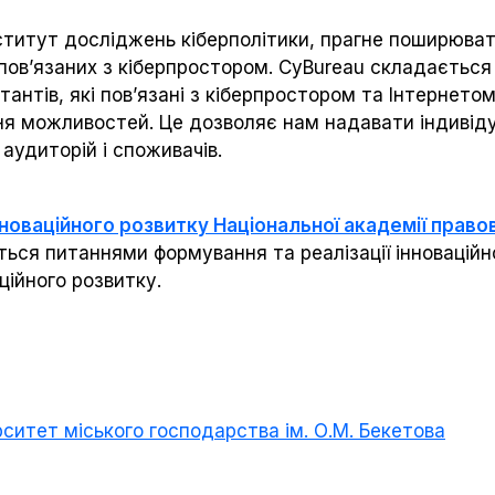
ститут досліджень кіберполітики, прагне поширюват
 пов’язаних з кіберпростором. СyBureau складається
льтантів, які пов’язані з кіберпростором та Інтерне
ня можливостей. Це дозволяє нам надавати індивіду
аудиторій і споживачів.
новаційного розвитку Національної академії правов
ся питаннями формування та реалізації інноваційно
ційного розвитку.
рситет міського господарства ім. О.М. Бекетова