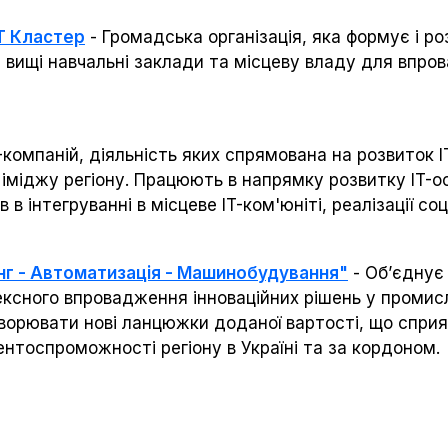
IT Кластер
- Громадська організація, яка формує і ро
ї, вищі навчальні заклади та місцеву владу для впро
-компаній, діяльність яких спрямована на розвиток I
 іміджу регіону. Працюють в напрямку розвитку IT-ос
в в інтегруванні в місцеве IT-ком'юніті, реалізації со
нг - Автоматизація - Машинобудування"
- Об’єднує 
ксного впровадження інноваційних рішень у промисло
ворювати нові ланцюжки доданої вартості, що сприя
ентоспроможності регіону в Україні та за кордоном.