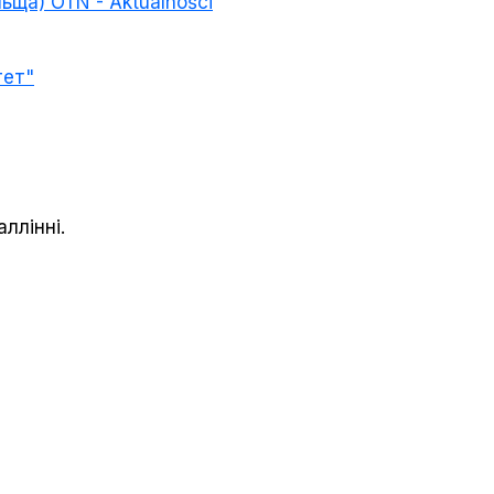
ьща) OTN - Aktualności
тет"
аллінні.