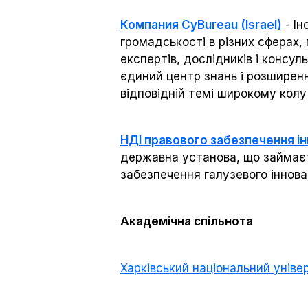
Компания CyBureau (Israel)
- Ін
громадськості в різних сферах,
експертів, дослідників і консу
єдиний центр знань і розширен
відповідній темі широкому колу 
НДІ правового забезпечення ін
державна установа, що займаєть
забезпечення галузевого іннова
Академічна спільнота
Харківський національний уніве