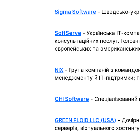
Sigma Software
- Шведсько-укра
SoftServe
- Українська ІТ-комп
консультаційних послуг. Головні
європейських та американських 
NIX
- Група компаній з командою
менеджменту й ІТ-підтримки; пі
CHI Software
- Спеціалізований 
GREEN FLOID LLC (USA)
- Дочірн
серверів, віртуального хостинг