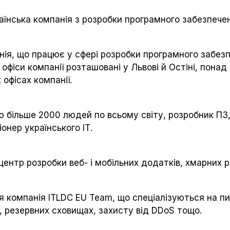
їнська компанія з розробки програмного забезпечен
анія, що працює у сфері розробки програмного забез
 офіси компанії розташовані у Львові й Остіні, пона
офісах компанії.
 більше 2000 людей по всьому світу, розробник ПЗ, 
онер українського ІТ.
центр розробки веб- і мобільних додатків, хмарних р
я компанія ITLDC EU Team, що спеціалізуються на п
у, резервних сховищах, захисту від DDoS тощо.