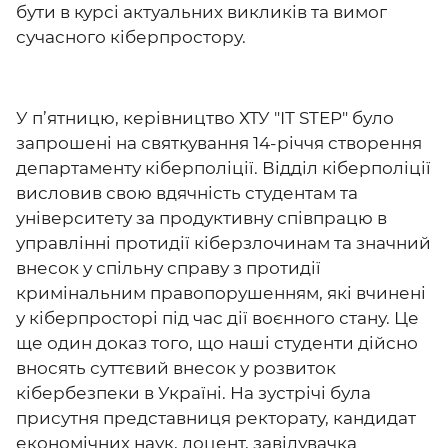
бути в курсі актуальних викликів та вимог
сучасного кіберпростору.
У п’ятницю, керівництво ХТУ "ІТ STEP" було
запрошені на святкування 14-річчя створення
департаменту кіберполіції. Відділ кіберполіції
висловив свою вдячність студентам та
університету за продуктивну співпрацю в
управлінні протидії кіберзлочинам та значний
внесок у спільну справу з протидії
кримінальним правопорушенням, які вчинені
у кіберпросторі під час дії воєнного стану. Це
ще один доказ того, що наші студенти дійсно
вносять суттєвий внесок у розвиток
кібербезпеки в Україні. На зустрічі була
присутня представниця ректорату, кандидат
економічних наук, доцент, завідувачка