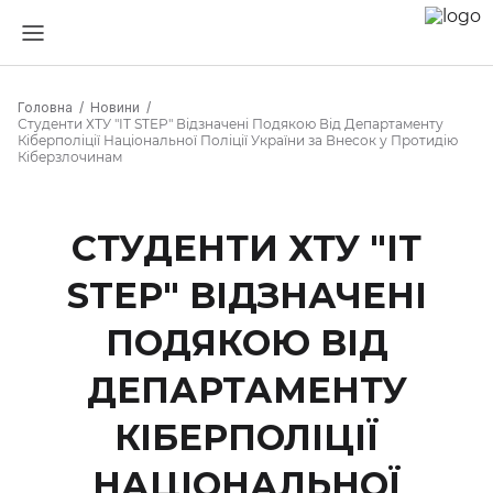
Головна
Новини
Студенти ХТУ "ІТ STEP" Відзначені Подякою Від Департаменту
Кіберполіції Національної Поліції України за Внесок у Протидію
Кіберзлочинам
СТУДЕНТИ ХТУ "ІТ
STEP" ВІДЗНАЧЕНІ
ПОДЯКОЮ ВІД
ДЕПАРТАМЕНТУ
КІБЕРПОЛІЦІЇ
НАЦІОНАЛЬНОЇ