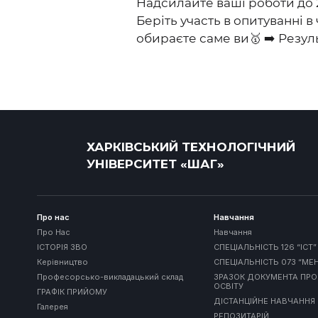
Надсилайте ваші роботи до 
Беріть участь в опитуванні 
обираєте саме ви🥇 ➡️ Резул
ХАРКІВСЬКИЙ ТЕХНОЛОГІЧНИЙ
УНІВЕРСИТЕТ «ШАГ»
Про нас
Навчання
Про Нас
Навчання
ІСТОРІЯ ЗВО
СПЕЦІАЛЬНІСТЬ 126 “ІСТ”
Керівництво
СПЕЦІАЛЬНІСТЬ 073 “М
Професорсько-викладацький склад
ЗРАЗОК ДОКУМЕНТА ПРО
ОСВІТУ
ГРАФІК ПРИЙОМУ
ДІСТАНЦІЙНЕ НАВЧАННЯ
Галерея
РЕПОЗИТАРІЙ