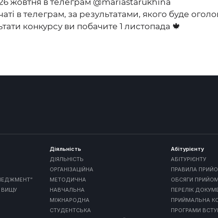
26 жовтня в телеграм @mariastarukhina
в чаті в телеграм, за результатами, якого буде ог
ьтати конкурсу ви побачите 1 листопада 🍁
Діяльність
Абітурієнту
ДІЯЛЬНІСТЬ
АБІТУРІЄНТУ
ОРГАНІЗАЦІЙНА
ПРАВИЛА ПРИЙО
ЕНЕДЖМЕНТ”
МЕТОДИЧНА
ОБСЯГИ ПРИЙО
 ВИЩУ
НАВЧАЛЬНА
ПЕРЕЛІК ДОКУМ
МІЖНАРОДНА
ПРИЙМАЛЬНА КО
СТУДЕНТСЬКА
ПРОГРАМИ ВСТ