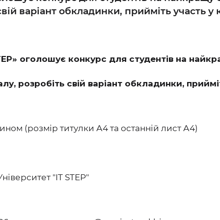
вій варіант обкладинки, прийміть участь у 
STEP» оголошує конкурс для студентів на найк
у, розробіть свій варіант обкладинки, прийміт
гином (розмір титулки А4 та останній лист А4)
ніверситет "IT STEP"