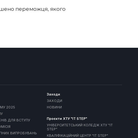
олошено переможця, якого
Заходи
ЗАХОДИ
МУ 2025
НОВИНИ
МУ
Проєкти ХТУ "IT STEP"
ЕНІВ ДЛЯ ВСТУПУ
УНІВЕРСИТЕТСЬКИЙ КОЛЕДЖ ХТУ "IT
МІСІЯ
STEP"
УПНИХ ВИПРОБУВАНЬ
КВАЛІФІКАЦІЙНИЙ ЦЕНТР "IT STEP"