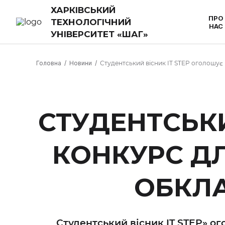
ХАРКІВСЬКИЙ
ПРО
ТЕХНОЛОГІЧНИЙ
НАС
УНІВЕРСИТЕТ «ШАГ»
Головна
Новини
Студентський вісник IT STEP оголошує
СТУДЕНТСЬКИ
КОНКУРС Д
ОБКЛ
Студентський вісник IT STEP» о