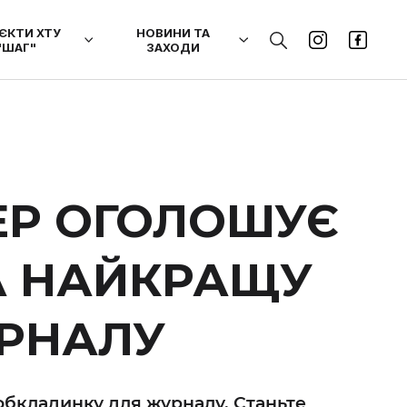
ЄКТИ ХТУ
НОВИНИ ТА
"ШАГ"
ЗАХОДИ
TEP ОГОЛОШУЄ
А НАЙКРАЩУ
РНАЛУ
обкладинку для журналу. Станьте