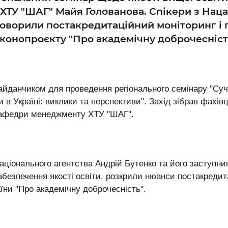
ТУ "ШАГ" Майя Голованова. Спікери з Наца
бговорили постакредитаційний моніторинг 
конопроєкту "Про академічну доброчесніст
майданчиком для проведення регіонального семінару "Су
 в Україні: виклики та перспективи". Захід зібрав фахівц
кафедри менеджменту ХТУ "ШАГ".
ціонального агентства Андрій Бутенко та його заступник
абезпечення якості освіти, розкрили нюанси постакредит
їни "Про академічну доброчесність".