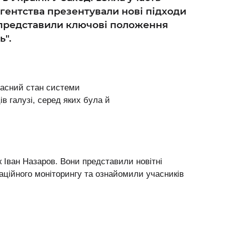
гентства презентували нові підходи
і представили ключові положення
ь".
часний стан системи
ів галузі, серед яких була й
 Іван Назаров. Вони представили новітні
аційного моніторингу та ознайомили учасників