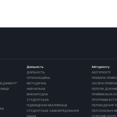
Діяльність
Абітурієнту
ДІЯЛЬНІСТЬ
АБІТУРІЄНТУ
ОРГАНІЗАЦІЙНА
ПРАВИЛА ПРИЙО
ЕНЕДЖМЕНТ”
МЕТОДИЧНА
ОБСЯГИ ПРИЙО
 ВИЩУ
НАВЧАЛЬНА
ПЕРЕЛІК ДОКУМ
МІЖНАРОДНА
ПРИЙМАЛЬНА КО
СТУДЕНТСЬКА
ПРОГРАМИ ВСТ
ПІДВИЩЕННЯ КВАЛІФІКАЦІЇ
ПЕРЕВЕДЕННЯ Т
МКА
СТУДЕНТСЬКЕ САМОВРЯДУВАННЯ
ПЕРСОНАЛЬНІ М
НАУКА
ОСВІТНІЙ ЦЕНТР