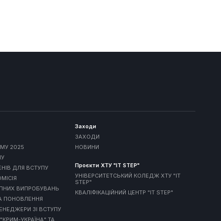
Заходи
ЗАХОДИ
МУ 2025
НОВИНИ
МУ
Проєкти ХТУ "IT STEP"
ЕНІВ ДЛЯ ВСТУПУ
УНІВЕРСИТЕТСЬКИЙ КОЛЕДЖ ХТУ "IT
МІСІЯ
STEP"
УПНИХ ВИПРОБУВАНЬ
КВАЛІФІКАЦІЙНИЙ ЦЕНТР "IT STEP"
А ПОНОВЛЕННЯ
ЕНЕДЖЕРИ ЗІ ВСТУПУ
 "КРИМ-УКРАЇНА" ТА