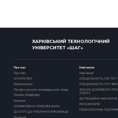
ХАРКІВСЬКИЙ ТЕХНОЛОГІЧНИЙ
УНІВЕРСИТЕТ «ШАГ»
Про нас
Навчання
Про Нас
Навчання
ІСТОРІЯ ЗВО
СПЕЦІАЛЬНІСТЬ 126 “ІСТ”
Керівництво
СПЕЦІАЛЬНІСТЬ 073 “М
Професорсько-викладацький склад
ЗРАЗОК ДОКУМЕНТА ПРО
ОСВІТУ
ГРАФІК ПРИЙОМУ
ДІСТАНЦІЙНЕ НАВЧАННЯ
Галерея
РЕПОЗИТАРІЙ
НОРМАТИВНО-ПРАВОВА БАЗА
ПСИХОЛОГІЧНА ПІДТРИ
ДОСТУП ДО ПУБЛІЧНОЇ ІНФОРМАЦІЇ
Ліцензія