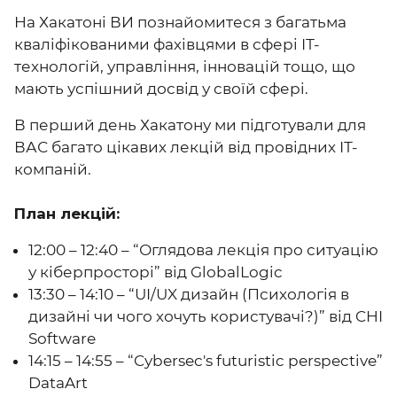
На Хакатоні ВИ познайомитеся з багатьма
кваліфікованими фахівцями в сфері ІТ-
технологій, управління, інновацій тощо, що
мають успішний досвід у своїй сфері.
В перший день Хакатону ми підготували для
ВАС багато цікавих лекцій від провідних ІТ-
компаній.
План лекцій:
12:00 – 12:40 – “Оглядова лекція про ситуацію
у кіберпросторі” від GlobalLogic
13:30 – 14:10 – “UI/UX дизайн (Психологія в
дизайні чи чого хочуть користувачі?)” від CHI
Software
14:15 – 14:55 – “Cybersec's futuristic perspective”
DataArt