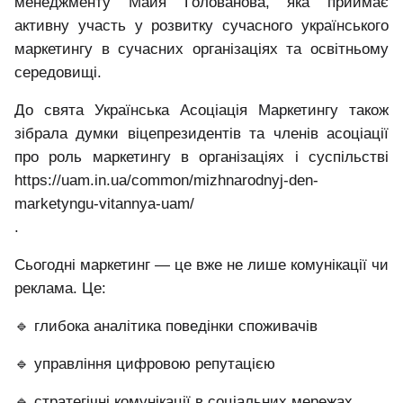
менеджменту Майя Голованова, яка приймає
активну участь у розвитку сучасного українського
маркетингу в сучасних організаціях та освітньому
середовищі.
До свята Українська Асоціація Маркетингу також
зібрала думки віцепрезидентів та членів асоціації
про роль маркетингу в організаціях і суспільстві
https://uam.in.ua/common/mizhnarodnyj-den-
marketyngu-vitannya-uam/
.
Сьогодні маркетинг — це вже не лише комунікації чи
реклама. Це:
🔹
глибока аналітика поведінки споживачів
🔹
управління цифровою репутацією
🔹
стратегічні комунікації в соціальних мережах