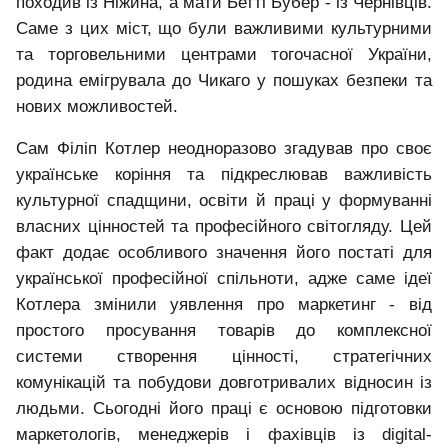
походив із Ніжина, а мати Бетті Бубер
-
із Чернівців.
Саме з цих міст, що були важливими культурними
та торговельними центрами тогочасної України,
родина емігрувала до Чикаго у пошуках безпеки та
нових можливостей.
Сам Філіп Котлер неодноразово згадував про своє
українське коріння та підкреслював важливість
культурної спадщини, освіти й праці у формуванні
власних цінностей та професійного світогляду. Цей
факт додає особливого значення його постаті для
української професійної спільноти, адже саме ідеї
Котлера змінили уявлення про маркетинг
-
від
простого просування товарів до комплексної
системи створення цінності, стратегічних
комунікацій та побудови довготривалих відносин із
людьми. Сьогодні його праці є основою підготовки
маркетологів, менеджерів і фахівців із digital-