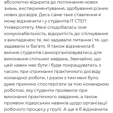
абсолютно відкрита до поглинання нових
знань, експериментування, здобування різних
нових досвідів. Десь саме таке ставлення я
можу відзначити і у студентів ІТ СТЕП
Університету. Мені сподобалась їхня
комунікабельність, відкритість до спілкування
з викладачем; те, які задавали питання і те, що
задавали їх багато. Я також відзначила б
вміння студентів самоорганізовуватись для
виконання спільних завдань. Звичайно, що
цей навик має бути і буде покращуватись з
часом, при отриманні практичного досвіду
командної роботи, і разом з тим мені було
дуже приємно спостерігати за тою командною
роботою, яку студенти проявили при
виконанні практичного завдання, а також
проявом лідерських навиків щодо організації
робочого процесу у групі. А ще я б відзначила