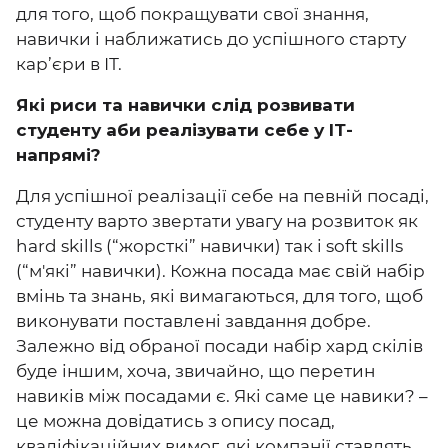
для того, щоб покращувати свої знання,
навички і наближатись до успішного старту
кар’єри в ІТ.
Які риси та навички слід розвивати
студенту аби реалізувати себе у ІТ-
напрямі?
Для успішної реалізації себе на певній посаді,
студенту варто звертати увагу на розвиток як
hard skills (“жорсткі” навички) так і soft skills
(“м'які” навички). Кожна посада має свій набір
вмінь та знань, які вимагаються, для того, щоб
виконувати поставлені завдання добре.
Залежно від обраної посади набір хард скілів
буде іншим, хоча, звичайно, що перетин
навиків між посадами є. Які саме це навики? –
це можна довідатись з опису посад,
кваліфікаційних вимог, які компанії ставлять