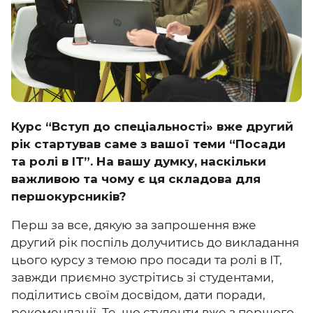
Курс “Вступ до спеціальності» вже другий
рік стартував саме з вашої теми “Посади
та ролі в ІТ”. На вашу думку, наскільки
важливою та чому є ця складова для
першокурсників?
Перш за все, дякую за запрошення вже
другий рік поспіль долучитись до викладання
цього курсу з темою про посади та ролі в ІТ,
завжди приємно зустрітись зі студентами,
поділитись своїм досвідом, дати поради,
рекомендації. Те, що студенти вже з першого