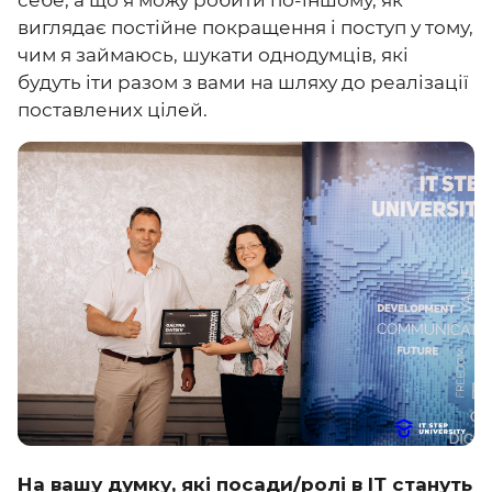
себе, а що я можу робити по-іншому, як
виглядає постійне покращення і поступ у тому,
чим я займаюсь, шукати однодумців, які
будуть іти разом з вами на шляху до реалізації
поставлених цілей.
На вашу думку, які посади/ролі в ІТ стануть