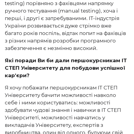
testing) порівняно з фахівцями напрямку
ручного тестування (manual testing), хоча і
перші, і другі є затребуваними. IT-індустрія
України розвивається дуже стрімко вже
багато років поспіль, відтак попит на фахівців
з різних напрямів розробки програмного
забезпечення є незмінно високий.
Які поради Ви би дали першокурсникам ІТ
СТЕП Університету для побудови успішної
кар'єри?
Я хочу побажати першокурсникам ІТ СТЕП
Університету бачити можливості навколо
себе і ними користуватись: можливості
здобувати чудові знання і навички в ІТ СТЕП
Університеті, можливості навчатись у
викладачів Університету, експертів з
виробництва, один від одного, будуючи свій