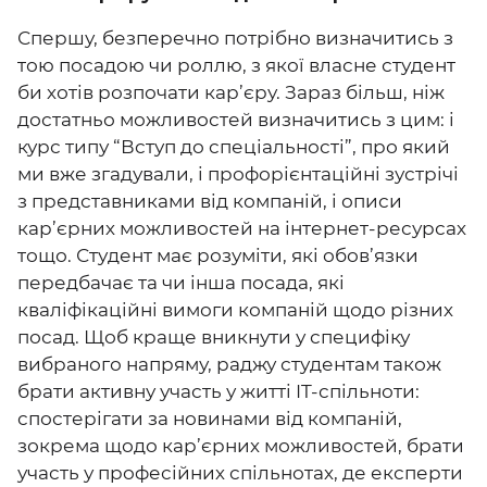
Спершу, безперечно потрібно визначитись з
тою посадою чи роллю, з якої власне студент
би хотів розпочати кар’єру. Зараз більш, ніж
достатньо можливостей визначитись з цим: і
курс типу “Вступ до спеціальності”, про який
ми вже згадували, і профорієнтаційні зустрічі
з представниками від компаній, і описи
кар’єрних можливостей на інтернет-ресурсах
тощо. Студент має розуміти, які обов’язки
передбачає та чи інша посада, які
кваліфікаційні вимоги компаній щодо різних
посад. Щоб краще вникнути у специфіку
вибраного напряму, раджу студентам також
брати активну участь у житті IT-спільноти:
спостерігати за новинами від компаній,
зокрема щодо кар’єрних можливостей, брати
участь у професійних спільнотах, де експерти