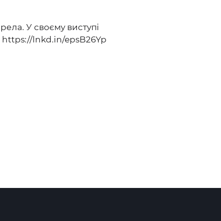
рела. У своєму виступі
:
https://lnkd.in/epsB26Yp