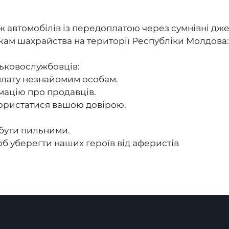
ж автомобілів із передоплатою через сумнівні дже
кам шахрайства на території Республіки Молдова
ськовослужбовців:
плату незнайомим особам.
мацію про продавців.
користатися вашою довірою.
 бути пильними.
 уберегти наших героїв від аферистів