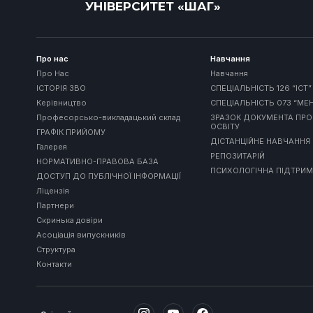
УНІВЕРСИТЕТ «ШАГ»
Про нас
Навчання
Про Нас
Навчання
ІСТОРІЯ ЗВО
СПЕЦІАЛЬНІСТЬ 126 “ІСТ”
Керівництво
СПЕЦІАЛЬНІСТЬ 073 “М
Професорсько-викладацький склад
ЗРАЗОК ДОКУМЕНТА ПРО
ОСВІТУ
ГРАФІК ПРИЙОМУ
ДІСТАНЦІЙНЕ НАВЧАННЯ
Галерея
РЕПОЗИТАРІЙ
НОРМАТИВНО-ПРАВОВА БАЗА
ПСИХОЛОГІЧНА ПІДТРИ
ДОСТУП ДО ПУБЛІЧНОЇ ІНФОРМАЦІЇ
Ліцензія
Партнери
Скринька довіри
Асоціація випускників
Структура
Контакти