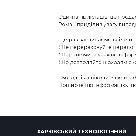
Один із прикладів, це прода
Роман приділив увагу випад
Ще раз закликаємо всіх вій
❗️ Не перераховуйте передо
❗️ Перевіряйте уважно інфор
❗️ Не дозволяйте шахраям с
Сьогодні як ніколи важливо
Поширте цю інформацію, щоб
ХАРКІВСЬКИЙ ТЕХНОЛОГІЧНИЙ