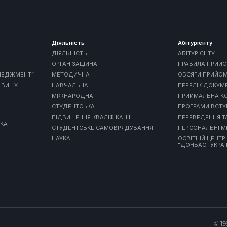
Діяльність
Абітурієнту
ДІЯЛЬНІСТЬ
АБІТУРІЄНТУ
ОРГАНІЗАЦІЙНА
ПРАВИЛА ПРИЙО
ЕНЕДЖМЕНТ”
МЕТОДИЧНА
ОБСЯГИ ПРИЙО
 ВИЩУ
НАВЧАЛЬНА
ПЕРЕЛІК ДОКУМ
МІЖНАРОДНА
ПРИЙМАЛЬНА КО
СТУДЕНТСЬКА
ПРОГРАМИ ВСТ
ПІДВИЩЕННЯ КВАЛІФІКАЦІЇ
ПЕРЕВЕДЕННЯ Т
МКА
СТУДЕНТСЬКЕ САМОВРЯДУВАННЯ
ПЕРСОНАЛЬНІ М
НАУКА
ОСВІТНІЙ ЦЕНТР
"ДОНБАС -УКРАЇ
© 1