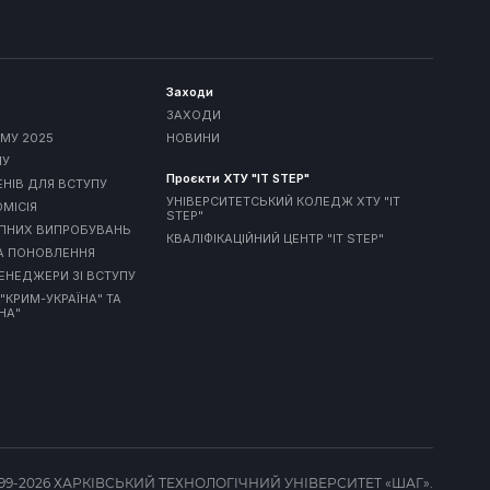
Заходи
ЗАХОДИ
МУ 2025
НОВИНИ
МУ
Проєкти ХТУ "IT STEP"
ЕНІВ ДЛЯ ВСТУПУ
УНІВЕРСИТЕТСЬКИЙ КОЛЕДЖ ХТУ "IT
МІСІЯ
STEP"
УПНИХ ВИПРОБУВАНЬ
КВАЛІФІКАЦІЙНИЙ ЦЕНТР "IT STEP"
А ПОНОВЛЕННЯ
ЕНЕДЖЕРИ ЗІ ВСТУПУ
 "КРИМ-УКРАЇНА" ТА
НА"
999-2026 ХАРКІВСЬКИЙ ТЕХНОЛОГІЧНИЙ УНІВЕРСИТЕТ «ШАГ».