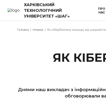
ХАРКІВСЬКИЙ
ПРО
ТЕХНОЛОГІЧНИЙ
НАС
УНІВЕРСИТЕТ «ШАГ»
Головна
Новини
Як кібербезпека захищає від шахрайств
ЯК КІБ
Днями наш викладач з інформаційно
обговорювали ва