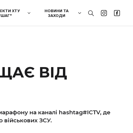
ЄКТИ ХТУ
НОВИНИ ТА
"ШАГ"
ЗАХОДИ
ЩАЄ ВІД
арафону на каналі hashtag#ICTV, де
 військових ЗСУ.