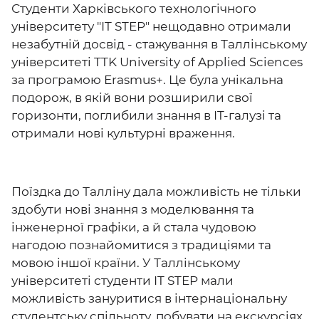
Студенти Харківського технологічного
університету "IT STEP" нещодавно отримали
незабутній досвід - стажування в Таллінському
університеті TTK University of Applied Sciences
за програмою Erasmus+. Це була унікальна
подорож, в якій вони розширили свої
горизонти, поглибили знання в IT-галузі та
отримали нові культурні враження.
Поїздка до Талліну дала можливість не тільки
здобути нові знання з моделювання та
інженерної графіки, а й стала чудовою
нагодою познайомитися з традиціями та
мовою іншої країни. У Таллінському
університеті студенти IT STEP мали
можливість зануритися в інтернаціональну
студентську спільноту, побувати на екскурсіях,