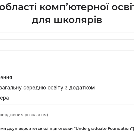
 області комп’ютерної осві
для школярів
ження
 загальну середню освіту з додатком
мера
атвердженим розкладом).
ми доуніверситетської підготовки “Undergraduate Foundation”(