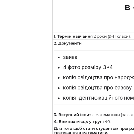
в
1. Термін навчання
2 роки (9-11 класи).
2. Документи
.
заява
4 фото розміру 3*4
копія свідоцтва про народ
копія свідоцтва про базову
копія ідентифікаційного но
3. Вступний іспит
з математики (за з
4. Вільних місць у групі
40.
Для того щоб стати студентом програ
тестування з математики.