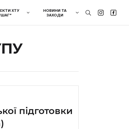
ЄКТИ ХТУ
НОВИНИ ТА
"ШАГ"
ЗАХОДИ
УПУ
кої підготовки
)