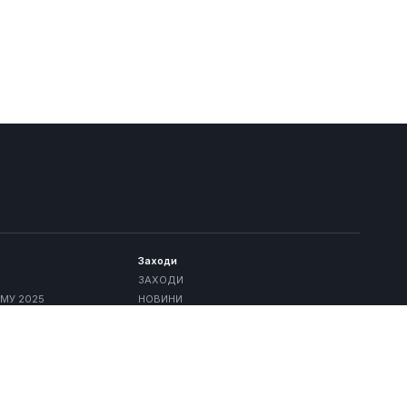
Заходи
ЗАХОДИ
МУ 2025
НОВИНИ
МУ
Проєкти ХТУ "IT STEP"
ЕНІВ ДЛЯ ВСТУПУ
УНІВЕРСИТЕТСЬКИЙ КОЛЕДЖ ХТУ "IT
МІСІЯ
STEP"
УПНИХ ВИПРОБУВАНЬ
КВАЛІФІКАЦІЙНИЙ ЦЕНТР "IT STEP"
А ПОНОВЛЕННЯ