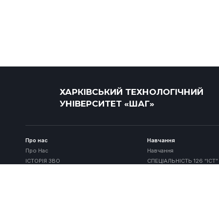
ХАРКІВСЬКИЙ ТЕХНОЛОГІЧНИЙ
УНІВЕРСИТЕТ «ШАГ»
Про нас
Навчання
Про Нас
Навчання
ІСТОРІЯ ЗВО
СПЕЦІАЛЬНІСТЬ 126 “ІСТ”
Керівництво
СПЕЦІАЛЬНІСТЬ 073 “М
Професорсько-викладацький склад
ЗРАЗОК ДОКУМЕНТА ПРО
ОСВІТУ
ГРАФІК ПРИЙОМУ
ДІСТАНЦІЙНЕ НАВЧАННЯ
Галерея
РЕПОЗИТАРІЙ
НОРМАТИВНО-ПРАВОВА БАЗА
ПСИХОЛОГІЧНА ПІДТРИ