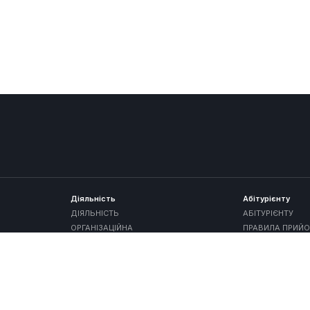
Діяльність
Абітурієнту
ДІЯЛЬНІСТЬ
АБІТУРІЄНТУ
ОРГАНІЗАЦІЙНА
ПРАВИЛА ПРИЙО
ЕНЕДЖМЕНТ”
МЕТОДИЧНА
ОБСЯГИ ПРИЙО
 ВИЩУ
НАВЧАЛЬНА
ПЕРЕЛІК ДОКУМ
МІЖНАРОДНА
ПРИЙМАЛЬНА КО
СТУДЕНТСЬКА
ПРОГРАМИ ВСТ
ПІДВИЩЕННЯ КВАЛІФІКАЦІЇ
ПЕРЕВЕДЕННЯ Т
МКА