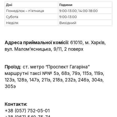
Дні
Години
Понеділок – п’ятниця
9:00-13:00; 14:00-18:00
Субота
9:00-13:00
Неділя
Вихідний
Адреса приймальної комісії:
61010, м. Харків,
вул. Малом’ясницька, 9/11, 2 поверх
Проїзд:
ст. метро “Проспект Гагаріна”
маршрутні таксі №№ 5э, 68э, 79э, 115э, 119э,
123э, 128э, 147э, 211э, 218э, 232э, 246э, 304э,
305э
Контакти:
+38 (057) 752-05-01